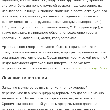
адинамия, избыточный вес, нарушение функции эндокринной
системы, болезни почек, пожилой возраст, наследственность,
избыток соли в пище. Основное значение в постановке диагноза
и характера нарушений деятельности отдельных органов и
систем являются инструментальные методы исследований (
ЭКГ, эхокардиография, офтальмоскопия, УЗИ сердца и др.), а
также показатели липидного обмена, определение уровня
креатинина, мочевины, калия, коагулограмма.
Артериальная гипертония может быть как причиной, так и
следствием почечных заболеваний, в прогрессировании которых
она играет ключевую роль. Среди причин хронической почечной
недостаточности артериальная гипертония по частоте
встречаемости занимает второе место после
сахарного диабета
.
Лечение гипертонии
Зачастую можно встретить мнение, что при хорошей
переносимости высоких цифр артериального давления можно
не лечиться. Это не только в корне неверно, но и опасно.
Хронически повышенный уровень артериального давления
может способствовать развитию таких неприятностей как