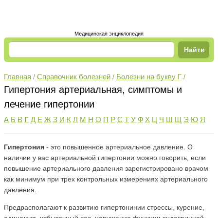
Медицинская энциклопедия
Главная
/
Справочник болезней
/
Болезни на букву Г
/
Гипертония артериальная, симптомы и
лечение гипертонии
А
Б
В
Г
Д
Е
Ж
З
И
К
Л
М
Н
О
П
Р
С
Т
У
Ф
Х
Ц
Ч
Ш
Щ
Э
Ю
Я
Гипертония
- это повышенное артериальное давление. О
наличии у вас артериальной гипертонии можно говорить, если
повышение артериального давления зарегистрировано врачом
как минимум при трех контрольных измерениях артериального
давления.
Предрасполагают к развитию гипертонинии стрессы, курение,