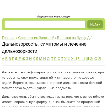
Медицинская энциклопедия
Главная
/
Справочник болезней
/
Болезни на букву Д
/
Дальнозоркость, симптомы и лечение
дальнозоркости
А
Б
В
Г
Д
Е
Ж
З
И
К
Л
М
Н
О
П
Р
С
Т
У
Ф
Х
Ц
Ч
Ш
Щ
Э
Ю
Я
Дальнозоркость
(гиперметропия) - это нарушение зрения, при
котором человек плохо видит вблизи и достаточно хорошо
вдали. Впрочем, при высокой степени дальнозоркости больной
может плохо видеть и удаленные предметы.
Дальнозоркость обычно возникает из-за того, что глазное яблоко
имеет неправильную форму, оно как бы сжато по продольной