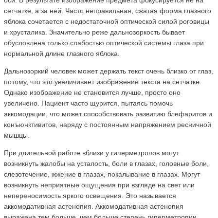
оси. В результате изображение предмета фокусируется не на
сетчатке, а за ней. Часто неправильная, сжатая форма глазного
яблока сочетается с недостаточной оптической силой роговицы
и хрусталика. Значительно реже дальнозоркость бывает
обусловлена только слабостью оптической системы глаза при
нормальной длине глазного яблока.
Дальнозоркий человек может держать текст очень близко от глаз,
потому, что это увеличивает изображение текста на сетчатке.
Однако изображение не становится лучше, просто оно
увеличено. Пациент часто щурится, пытаясь помочь
аккомодации, что может способствовать развитию блефаритов и
конъюнктивитов, наряду с постоянным напряжением ресничной
мышцы.
При длительной работе вблизи у гиперметропов могут
возникнуть жалобы на усталость, боли в глазах, головные боли,
слезотечение, жжение в глазах, покалывание в глазах. Могут
возникнуть неприятные ощущения при взгляде на свет или
непереносимость яркого освещения. Это называется
аккомодативная астенопия. Аккомодативная астенопия
выражена тем больше, чем больше степень гиперметропии.