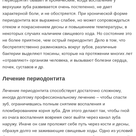
Периодонтит бывает и хроническим, когда воспаление у
верхушки зуба развивается очень постепенно, не дает
характерной боли, и не обостряется. При хронической форме
периодонтита все выражено слабее, но может сопровождаться
отеком и покраснением десны и повышением температуры, в
некоторых случаях наличием свищевого хода. Но состояние это
не более приятное, чем острый периодонтит. Дело в том, что
беспрепятственно размножаясь вокруг зубов, различные
бактерии выделяют токсины, которые на протяжении многих лет
«отравляют» организм человека, и вызывают болезни сердца,
почек, суставов и др.
Лечение периодонтита
Лечение периодонтита способствует достаточно сложному,
иногда долгому профессиональному лечению – чтобы спасти
зуб, ограничившись полным снятием воспаления и
пломбированием корня зуба. Для этого делают так, чтобы гной
из очага воспаления вовремя смог выйти через канал зуба
наружу. Иначе он сам проложит себе путь через кости и десны,
образуя долго не заживающие свищевые ходы. Одно из условий