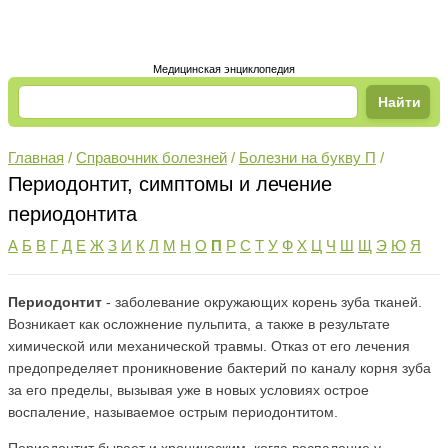
Медицинская энциклопедия
Главная
/
Справочник болезней
/
Болезни на букву П
/
Периодонтит, симптомы и лечение
периодонтита
А
Б
В
Г
Д
Е
Ж
З
И
К
Л
М
Н
О
П
Р
С
Т
У
Ф
Х
Ц
Ч
Ш
Щ
Э
Ю
Я
Периодонтит
- заболевание окружающих корень зуба тканей.
Возникает как осложнение пульпита, а также в результате
химической или механической травмы. Отказ от его лечения
предопределяет проникновение бактерий по каналу корня зуба
за его пределы, вызывая уже в новых условиях острое
воспаление, называемое острым периодонтитом.