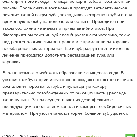
благоприятного исхода – очищение корня зуба от воспаленной
пульпы. После снятия воспаления проводят антисептическое
лечение тканей вокруг зуба, закладывая лекарство в зуб и ставя
временную пломбу на неделю или больше. Приходится при
таком состоянии назначать и прием антибиотиков. При
благоприятном течении зуб пломбируется окончательно, также
под рентгенологическим контролем и с применением хороших
пломбировочных материалов. Если зуб разрушен значительно,
лечение приходится дополнять реставрацией зуба или
коронкой.
Вполне возможно избежать образование свищевого хода. В
условиях амбулатории искусственно создают отток гноя из очага
воспаления через канал зуба и пульпарную камеру,
предварительно освобожденных от гниющих частиц распада
ткани пульпы. Затем осуществляют их дезинфекцию с
последующим заполнением канала и камеры пломбировочным
материалом. При узости каналов корня, больной зуб удаляют.
© 2004 — 2026
medgate.ru
,
написать письмо
.
Телефоны