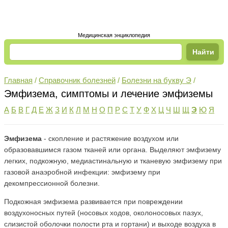
Медицинская энциклопедия
Главная
/
Справочник болезней
/
Болезни на букву Э
/
Эмфизема, симптомы и лечение эмфиземы
А
Б
В
Г
Д
Е
Ж
З
И
К
Л
М
Н
О
П
Р
С
Т
У
Ф
Х
Ц
Ч
Ш
Щ
Э
Ю
Я
Эмфизема
- скопление и растяжение воздухом или
образовавшимся газом тканей или органа. Выделяют эмфизему
легких, подкожную, медиастинальную и тканевую эмфизему при
газовой анаэробной инфекции: эмфизему при
декомпрессионной болезни.
Подкожная эмфизема развивается при повреждении
воздухоносных путей (носовых ходов, околоносовых пазух,
слизистой оболочки полости рта и гортани) и выходе воздуха в