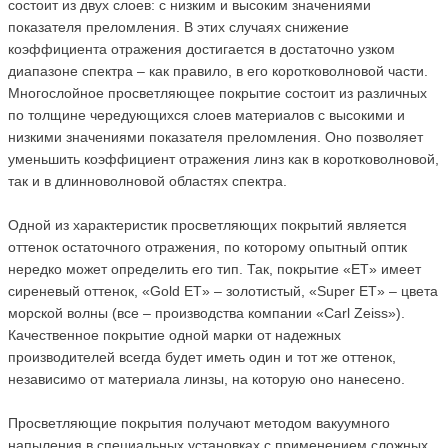
состоит из двух слоев: с низким и высоким значениями
показателя преломления. В этих случаях снижение
коэффициента отражения достигается в достаточно узком
диапазоне спектра – как правило, в его коротковолновой части.
Многослойное просветляющее покрытие состоит из различных
по толщине чередующихся слоев материалов с высокими и
низкими значениями показателя преломления. Оно позволяет
уменьшить коэффициент отражения линз как в коротковолновой,
так и в длинноволновой областях спектра.
Одной из характеристик просветляющих покрытий является
оттенок остаточного отражения, по которому опытный оптик
нередко может определить его тип. Так, покрытие «ET» имеет
сиреневый оттенок, «Gold ET» – золотистый, «Super ET» – цвета
морской волны (все – производства компании «Carl Zeiss»).
Качественное покрытие одной марки от надежных
производителей всегда будет иметь один и тот же оттенок,
независимо от материала линзы, на которую оно нанесено.
Просветляющие покрытия получают методом вакуумного
напыления в специальных установках с применением сложных