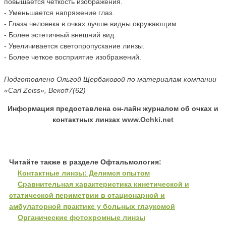
повышается четкость изображения.
- Уменьшается напряжение глаз.
- Глаза человека в очках лучше видны окружающим.
- Более эстетичный внешний вид.
- Увеличивается светопропускание линзы.
- Более четкое восприятие изображений.
Подготовлено Ольгой Щербаковой по материалам компании
«Carl Zeiss», Веко#7(62)
Информация предоставлена он-лайн журналом об очках и
контактных линзах
www.Ochki.net
Читайте также в разделе Офтальмология:
Контактные линзы: Делимся опытом
Сравнительная характеристика кинетической и
статической периметрии в стационарной и
амбулаторной практике у больных глаукомой
Органические фотохромные линзы