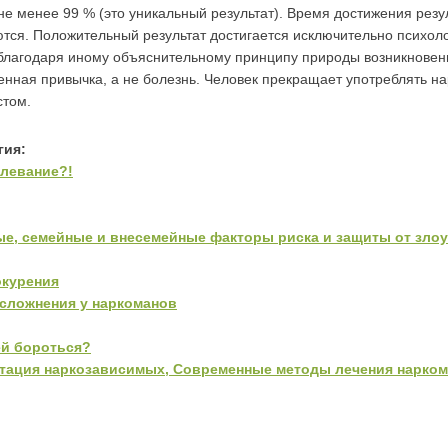
 менее 99 % (это уникальный результат). Время достижения резу
ся. Положительный результат достигается исключительно психоло
 благодаря иному объяснительному принципу природы возникнове
нная привычка, а не болезнь. Человек прекращает употреблять нар
стом.
гия:
олевание?!
ые, семейные и внесемейные факторы риска и защиты от зло
окурения
сложнения у наркоманов
ней бороться?
тация наркозависимых, Современные методы лечения нарком