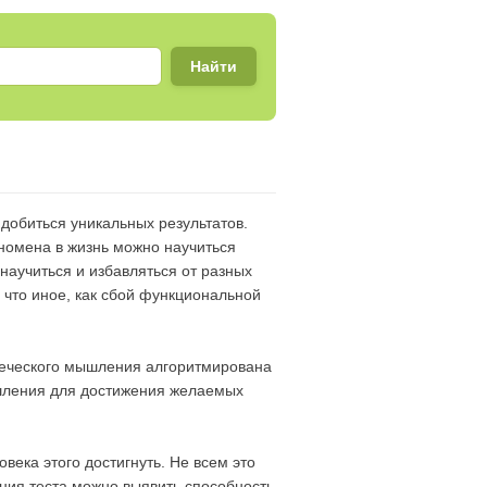
обиться уникальных результатов.
номена в жизнь можно научиться
научиться и избавляться от разных
 что иное, как сбой функциональной
веческого мышления алгоритмирована
мышления для достижения желаемых
ека этого достигнуть. Не всем это
ния теста можно выявить способность