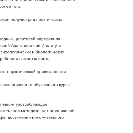
более того.
омен получил ряд практических
ародных целителей определила
льной Адаптации при Институте
ихологических и биологических
ребности самого клиента.
от наркотической привязанности.
психологического обучающего курса
атически употребляющие
рименения методики, нет ограничений
. Для достижения положительного