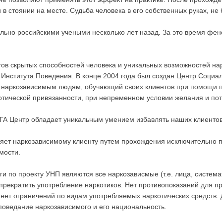
 в стоянии на месте. Судьба человека в его собственных руках, не 
льно российскими учеными несколько лет назад. За это время фен
тов скрытых способностей человека и уникальных возможностей н
Института Поведения. В конце 2004 года был создан Центр Социа
наркозависимым людям, обучающий своих клиентов при помощи пс
отической привязанности, при непременном условии желания и пот
ГА Центр обладает уникальным умением избавлять наших клиентов 
ляет наркозависимому клиенту путем прохождения исключительно 
мости.
и по проекту УНП являются все наркозависмые (т.е. лица, систем
прекратить употребление наркотиков. Нет противопоказаний для п
, нет ограничений по видам употребляемых наркотических средств
поведание наркозависимого и его национальность.