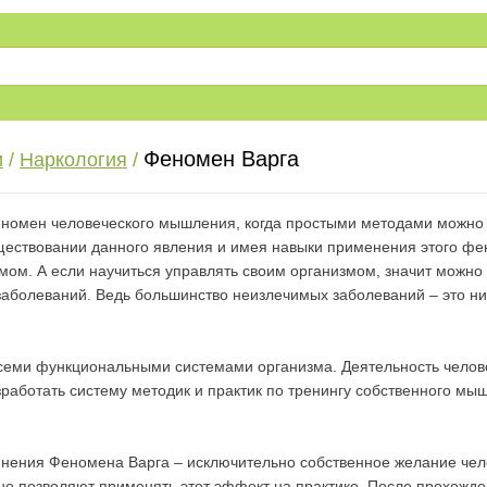
Феномен Варга
и
/
Наркология
/
номен человеческого мышления, когда простыми методами можно д
ществовании данного явления и имея навыки применения этого фе
ом. А если научиться управлять своим организмом, значит можно 
заболеваний. Ведь большинство неизлечимых заболеваний – это ни
семи функциональными системами организма. Деятельность чело
азработать систему методик и практик по тренингу собственного 
нения Феномена Варга – исключительно собственное желание челов
не позволяют применять этот эффект на практике. После прохожде