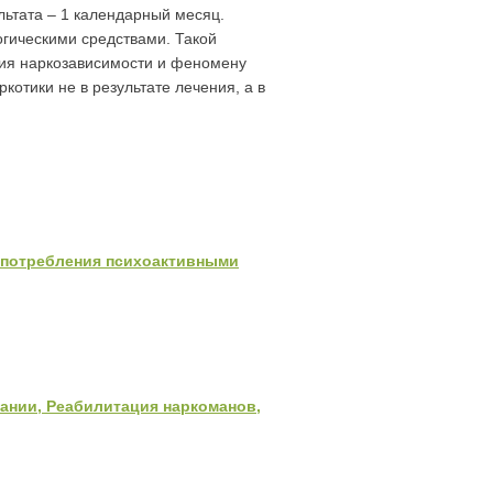
льтата – 1 календарный месяц.
гическими средствами. Такой
ния наркозависимости и феномену
котики не в результате лечения, а в
употребления психоактивными
ании, Реабилитация наркоманов,