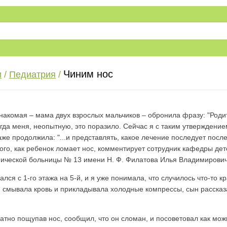
Чиним нос
и
/
Педиатрия
/
знакомая – мама двух взрослых мальчиков – обронила фразу: "Роди
гда меня, неопытную, это поразило. Сейчас я с таким утверждени
аже продолжила: "...и представлять, какое лечение последует посл
 того, как ребенок ломает нос, комментирует сотрудник кафедры 
инической больницы № 13 имени Н. Ф. Филатова Илья Владимирови
ся с 1-го этажа на 5-й, и я уже понимала, что случилось что-то 
а я смывала кровь и прикладывала холодные компрессы, сын рассказ
атно пощупав нос, сообщил, что он сломан, и посоветовал как мож