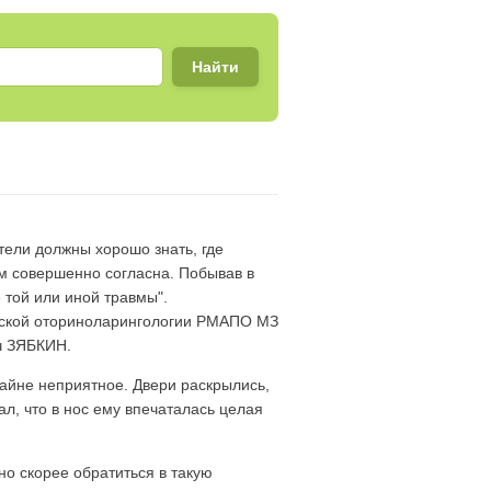
тели должны хорошо знать, где
ем совершенно согласна. Побывав в
е той или иной травмы".
детской оториноларингологии РМАПО МЗ
ч ЗЯБКИН.
крайне неприятное. Двери раскрылись,
ал, что в нос ему впечаталась целая
но скорее обратиться в такую