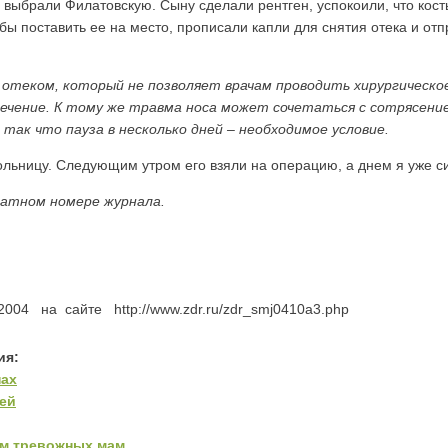
 выбрали Филатовскую. Сыну сделали рентген, успокоили, что кость
бы поставить ее на место, прописали капли для снятия отека и отп
 отеком, который не позволяет врачам проводить хирургическ
ечение. К тому же травма носа может сочетаться с сотрясение
так что пауза в несколько дней – необходимое условие.
льницу. Следующим утром его взяли на операцию, а днем я уже си
атном номере журнала.
004 на сайте http://www.zdr.ru/zdr_smj0410a3.php
ия:
нах
ей
ем тревожных мам