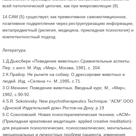
всей патологической цепочке, как при микроэволюции (8).
14.САМ (5) существует, как превентивное самомотивционное,
позитивное подкрепление через реструктуризацию информации,
метапредметный (религия, медицина, прикладная психология) и
компетентностный подход
Литература:
1.Д.Дъюсбери «Поведение животных».Сравнительные аспекты.
Пер. с англ. М. Изд. «Мир», Москва, 1981, с. 204.
2.К.Прайор. Не рычите на собаку. О дрессировке животных и
людей. Изд. «Селена +». М.,1995, с.71.
3.О.Меннинг. Поведение животных. Вводный курс. М., «Мир»,
1982, с.90-92.
4.S.R. Sokolovsky. New psychotherapeutics Technique: “ACM”.OOO
«Донской Издательский дом».Ростов-на-Дону, p.19
5.С.Соколовский. Новая психотерапевтическая техника: «АСМ»
(Прикладная креативная медитация- applied creative meditation)-
для решения психологических, психосоматических, ментальных,
эмоциональных и личностных проблем пациента, изменения