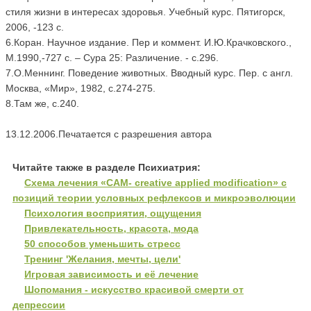
стиля жизни в интересах здоровья. Учебный курс. Пятигорск,
2006, -123 с.
6.Коран. Научное издание. Пер и коммент. И.Ю.Крачковского.,
М.1990,-727 с. – Сура 25: Различение. - с.296.
7.O.Меннинг. Поведение животных. Вводный курс. Пер. с англ.
Москва, «Мир», 1982, с.274-275.
8.Там же, с.240.
13.12.2006.Печатается с разрешения автора
Читайте также в разделе Психиатрия:
Схема лечения «САМ- creative applied modification» с
позиций теории условных рефлексов и микроэволюции
Психология восприятия, ощущения
Привлекательность, красота, мода
50 способов уменьшить стресс
Тренинг 'Желания, мечты, цели'
Игровая зависимость и её лечение
Шопомания - искусство красивой смерти от
депрессии