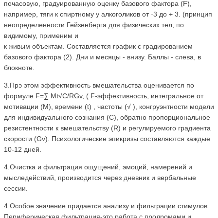
почасовую, градуированную оценку базового фактора (F),
например, тяги к спиртному у алкоголиков от -3 до + 3. (принцип
неопределенности Гейзенберга для физических тел, по
видимому, применим и
к живым объектам. Составляется график с градированием
базового фактора (2). Дни и месяцы - внизу. Баллы - слева, в
блокноте.
3.Прэ этом эффективность вмешательства оценивается по
формуле F=∑ Мt√C/RGv, ( F-эффективность, интегральное от
мотивации (М), времени (t) , частоты (√ ), конгруэнтности модели
для индивидуального сознания (С), обратно пропорциональное
резистентности к вмешательству (R) и регулируемого градиента
скорости (Gv). Психологические эпикризы составляются каждые
10-12 дней.
4.Очистка и фильтрация ощущений, эмоций, намерений и
мыследействий, производится через дневник и вербальные
сессии.
4.Особое значение придается анализу и фильтрации стимулов.
Периферическая фильтрация-это работа с продромами и