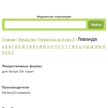
Медицинская энциклопедия
Лаванда
Главная
/
Лекарства
/
Лекарства на букву Л
/
А
Б
В
Г
Д
Е
Ж
З
И
Й
К
Л
М
Н
О
П
Р
С
Т
У
Ф
Х
Ц
Ч
Ш
Щ
Э
Ю
Я
0-9 A-Z
Лекарственные формы
для белья 20г пакет
Производители
Herbex(Словакия)