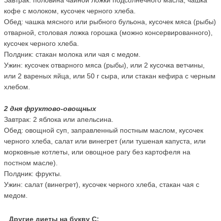
Завтрак: половина чайной ложки подсолнечного масла, чашка
кофе с молоком, кусочек черного хлеба.
Обед: чашка мясного или рыбного бульона, кусочек мяса (рыбы)
отварной, столовая ложка горошка (можно консервированного),
кусочек черного хлеба.
Полдник: стакан молока или чая с медом.
Ужин: кусочек отварного мяса (рыбы), или 2 кусочка ветчины,
или 2 вареных яйца, или 50 г сыра, или стакан кефира с черным
хлебом.
2 дня фруктово-овощных
Завтрак: 2 яблока или апельсина.
Обед: овощной суп, заправленный постным маслом, кусочек
черного хлеба, салат или винегрет (или тушеная капуста, или
морковные котлеты, или овощное рагу без картофеля на
постном масле).
Полдник: фрукты.
Ужин: салат (винегрет), кусочек черного хлеба, стакан чая с
медом.
Другие диеты на букву С: