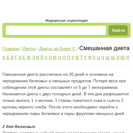
Медицинская энциклопедия
Смешанная диета
Главная
/
Диеты
/
Диеты на букву С
/
А
Б
В
Г
Д
Е
Ж
З
И
Й
К
Л
М
Н
О
П
Р
С
Т
У
Ф
Х
Ц
Ч
Ш
Щ
Э
Ю
Я
Смешанная диета рассчитана на 20 дней и основана на
чередовании белковых и овощных продуктов. Потеря веса при
соблюдении этой диеты составляет от 5 до 7 килограммов.
Начинается диета с двух голодных дней. В эти дни разрешается
только выпить 1 л молока, 1 стакан томатного сока и съесть 2
кусочка черного хлеба. После этого необходимо перейти к
чередованию пары белковых и пары фруктово-овощных дней.
2 дня белковых