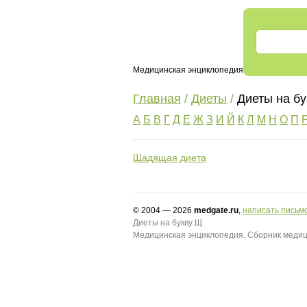
Медицинская энциклопедия
Главная
/
Диеты
/
Диеты на б
А
Б
В
Г
Д
Е
Ж
З
И
Й
К
Л
М
Н
О
П
Щадящая диета
© 2004 — 2026
medgate.ru
,
написать письм
Диеты на букву Щ
Медицинская энциклопедия. Сборник медиц