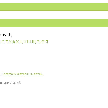
укву Щ
Р
С
Т
У
Ф
Х
Ц
Ч
Ш
Щ
Э
Ю
Я
о
.
Телефоны экстренных служб.
инских знаний.