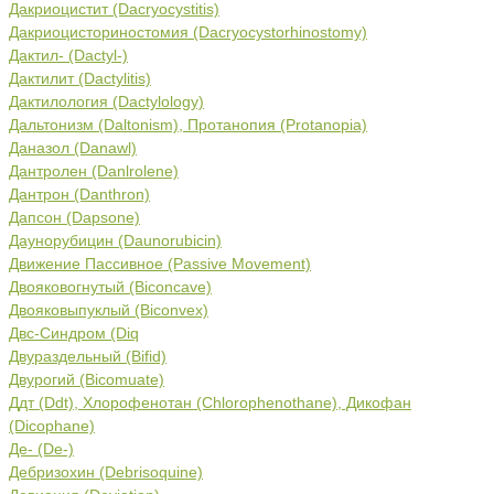
Дакриоцистит (Dacryocystitis)
Дакриоцисториностомия (Dacryocystorhinostomy)
Дактил- (Dactyl-)
Дактилит (Dactylitis)
Дактилология (Dactylology)
Дальтонизм (Daltonism), Протанопия (Protanopia)
Даназол (Danawl)
Дантролен (Danlrolene)
Дантрон (Danthron)
Дапсон (Dapsone)
Даунорубицин (Daunorubicin)
Движение Пассивное (Passive Movement)
Двояковогнутый (Biconcave)
Двояковыпуклый (Biconvex)
Двс-Синдром (Diq
Двураздельный (Bifid)
Двурогий (Bicomuate)
Ддт (Ddt), Хлорофенотан (Chlorophenothane), Дикофан
(Dicophane)
Де- (De-)
Дебризохин (Debrisoquine)