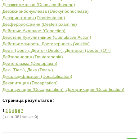
Дезоксиметазон (Desoximethasone)
Дезоксирибонуклеаза (Deoxyribonuclease)
Дезориентация (Disorientation)
Дезферриоксамин (Desferrioxamine)
Действие Активное (Соnaction)
Действие Кумулятивное (Cumulative Action)
Действительность, Достоверность (Validity)
Дейт- (Deut-), Дейто- (Deuto-), Дейтеро- (Deuter (O)-)
Дейтеранопия (Deuteranopia)
Дейтоплазма (Deutoplasm)
Дек- (Dec-), Дека (Deca-)
Декальцификация (Decalcification)
Декапитация (Decapitation)
Декапсуляция (Decapsulation), Декортикация (Decortication)
Страница результатов:
1
2
3
4
5
6
7
(всего: 381 записей)