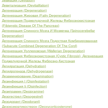
Девиация (Deviation)
Девитализация (Devitalifation)
Дегенерация (Degeneration)
Дегенерация Жировая (Fatty Degeneration)
Дегенерация Поджелудочной Железы Фибрознокистозная
(Fibiwystic Disease Of The Pancreas)
Дегенерация Спинного Мозга И Мозжечка (Spinocerebellar
Degeneration)
Дегенерация Спинного Мозга Подострая Комбинированная
(Subacute Combined Degeneration Of The Cord)
Дегенерация Уоллеровская (Wallerian Degeneration)
Дегенерация Фибрознокистозная (Cystic Fibrosis), Дегенерация
Поджелудочной Железы Фиброзно-Кистозная
Дегидратация (Dehydration)
Дегидрогеназа (Dehydrogenase)
Дезаминирование (Deamination)
Дезинфекция I (Disinfestatiori)
Дезинфекция Ii (Disinfection)
Дезипрамин (Desipramine)
Дезогестрел (Desogestrel)
Дезодорант (Deodorant)
Дезоксикортикостерон (Deoxycorticosterone)