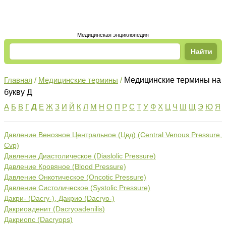
Медицинская энциклопедия
Главная
/
Медицинские термины
/
Медицинские термины на
букву Д
А
Б
В
Г
Д
Е
Ж
З
И
Й
К
Л
М
Н
О
П
Р
С
Т
У
Ф
Х
Ц
Ч
Ш
Щ
Э
Ю
Я
Давление Венозное Центральное (Цвд) (Central Venous Pressure,
Cvp)
Давление Диастолическое (Diaslolic Pressure)
Давление Кровяное (Blood Pressure)
Давление Онкотическое (Oncotic Pressure)
Давление Систолическое (Systolic Pressure)
Дакри- (Dacry-), Дакрио (Dacryo-)
Дакриоаденит (Dacryoadenilis)
Дакриопс (Dacryops)