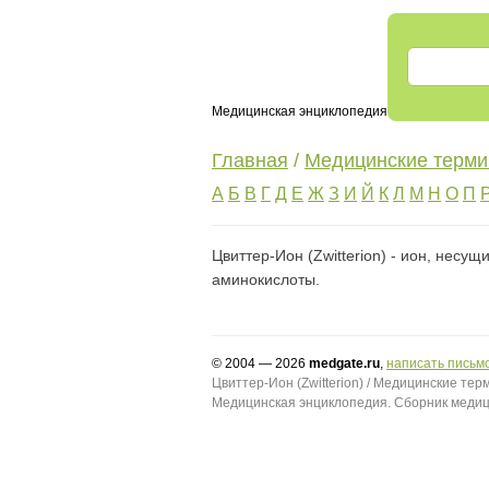
Медицинская энциклопедия
Главная
/
Медицинские терм
А
Б
В
Г
Д
Е
Ж
З
И
Й
К
Л
М
Н
О
П
Цвиттер-Ион (Zwitterion) - ион, нес
аминокислоты.
© 2004 — 2026
medgate.ru
,
написать письм
Цвиттер-Ион (Zwitterion) / Медицинские те
Медицинская энциклопедия. Сборник медиц