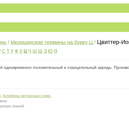
Цвиттер-Ион
ины
/
Медицинские термины на букву Ц
/
Р
С
Т
У
Ф
Х
Ц
Ч
Ш
Щ
Э
Ю
Я
ущий одновременно положительный и отрицательный заряды. Произво
о
.
Телефоны экстренных служб.
рмины
инских знаний.